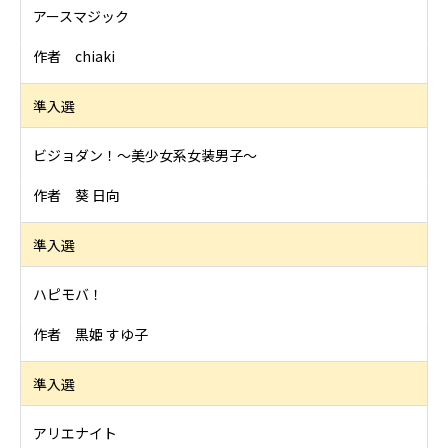
アースマジック
作者 chiaki
準入選
ビジョダン！～美少女系女装男子～
作者 葵 日向
準入選
ハピモバ！
作者 黒姫 すゆ子
準入選
アリエナイト