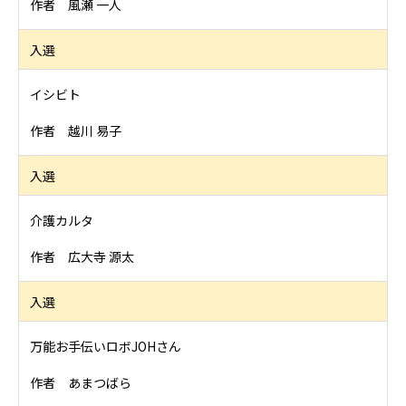
作者 風瀬 一人
入選
イシビト
作者 越川 易子
入選
介護カルタ
作者 広大寺 源太
入選
万能お手伝いロボJOHさん
作者 あまつばら