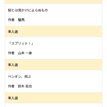
秘とは見かけによらぬもの
作者 驢馬
準入選
「スプリット！」
作者 山本 一身
準入選
ペンギン、飛ぶ
作者 鈴木 拓也
準入選