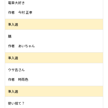
電車大好き
作者 今村 正孝
準入選
膳
作者 あいちゃん
準入選
ウサ吉さん
作者 時雨色
準入選
使い捨て？