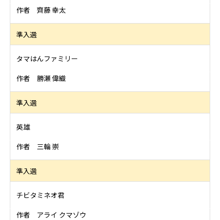
作者 齊藤 幸太
準入選
タマはんファミリー
作者 勝瀬 偉織
準入選
英雄
作者 三輪 崇
準入選
チビタミネオ君
作者 アライ クマゾウ