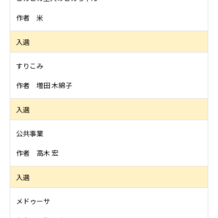
作者 米
入選
すりこみ
作者 増田 木綿子
入選
公共事業
作者 高木 宏
入選
メドゥーサ