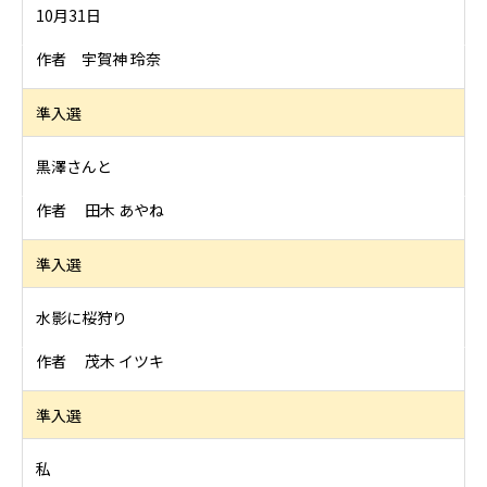
10月31日
作者 宇賀神 玲奈
準入選
黒澤さんと
作者 田木 あやね
準入選
水影に桜狩り
作者 茂木 イツキ
準入選
私