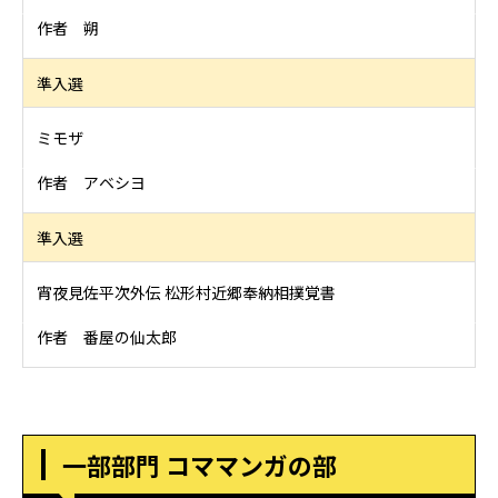
作者 朔
準入選
ミモザ
作者 アベシヨ
準入選
宵夜見佐平次外伝 松形村近郷奉納相撲覚書
作者 番屋の仙太郎
一部部門 コママンガの部