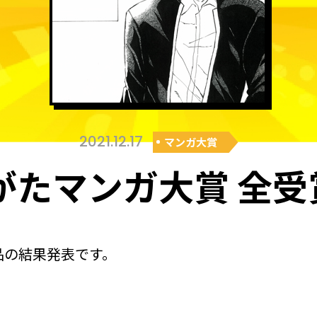
2021.12.17
マンガ大賞
がたマンガ大賞 全
品の結果発表です。
！