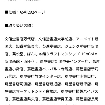
■仕様：A5判282ページ
■取り扱い店舗：
文信堂書店万代店、文信堂書店大学前店、アニメイト新
潟店、知遊堂亀貝店、英進堂書店、ジュンク堂書店新潟
店、萬松堂、ぽんしゅ館クラフトマンシップ（CoCoLo
新潟西館・西N+）、蔦屋書店新潟中央インター店、蔦屋
書店小針店、蔦屋書店ベルパルレ寺尾店、蔦屋書店新潟
万代店、蔦屋書店竹尾インター店、蔦屋書店南笹口店、
蔦屋書店河渡店、蔦屋書店新通店、蔦屋書店新津店、蔦
屋書店マーケットシティ白根店、蔦屋書店横越バイパス
店、蔦屋書店県央店、蔦屋書店新発田店、蔦屋書店長岡